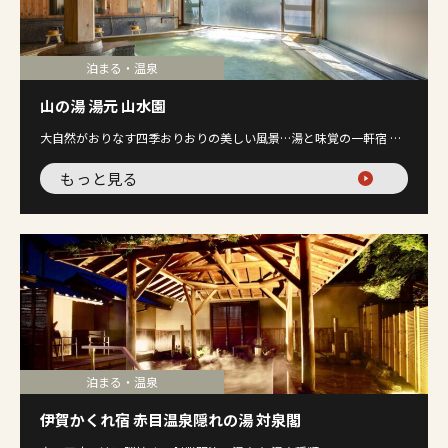
泊まる・温泉
山の湯 湯元 山水園
大自然がおりなす四季おりおりの美しい風景…湯と味覚の一軒宿 …
もっと見る
泊まる・温泉
伊賀かくれ宿 赤目温泉隠れの湯 対泉閣