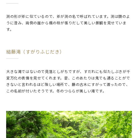
渕の形が斧に似ているので、斧が渕の名で呼ばれています。渕は鏡のよ
うに澄み、両側の崖から楓の枝が張りだして美しい景観を見せていま
す。
縋藤滝（すがりふじだき）
大きな滝ではないので見落としがちですが、すだれにも似たしぶきが千
変万化の表情を見せてくれます。昔、このあたりは鬼でも通ることがで
きないと言われるほど険しい場所で、藤の古木にすがって渡ったので、
この名前が付いたそうです。冬のつららが美しい滝です。