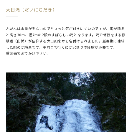
大日滝（だいにちだき）
ふだんは水量が少ないのでちょっと気が付きにくいのですが、雨が降る
と高さ30m、幅7mの2段のすばらしい滝となります。滝で修行をする修
験者（山伏）が信仰する大日如来から名付けられました。厳寒期に凍結
した眺めは絶景です。手前まで行くには沢登りの経験が必要です。
重装備でおでかけ下さい。