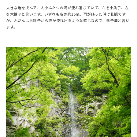
大きな岩を挟んで、大小ふたつの滝が流れ落ちていて、右を小銚子、左
を大銚子と言います。いずれも高さ約15m。雨が降った時は壮観です
が、ふだんはお銚子から酒が流れ出るような感じなので、銚子滝と言い
ます。