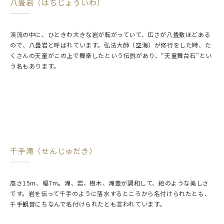
八畳岩（はちじょういわ）
渓流の中に、ひときわ大きな岩が転がっていて、広さが八畳敷ほどある
ので、八畳岩と呼ばれています。弘法大師（空海）が修行をした時、た
くさんの天童がこの上で舞楽したという伝説があり、“天童舞台石”とい
う名もあります。
千手滝（せんじゅだき）
高さ15m、幅7m。滝、岩、樹木、滝壺が調和して、絵のような美しさ
です。岩を伝って千手のように落水するところから名付けられたとも、
千手観音にちなんで名付けられたとも言われています。