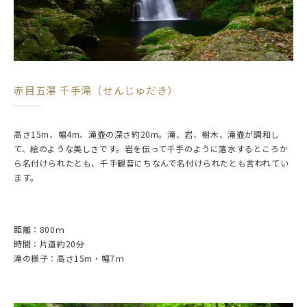
赤目五瀑 千手滝（せんじゅだき）
高さ15m、幅4m、滝壺の深さ約20m。滝、岩、樹木、滝壺が調和し
て、絵のような美しさです。岩を伝って千手のように落水するところか
ら名付けられたとも、千手観音にちなんで名付けられたとも言われてい
ます。
距離：800ｍ
時間：片道約20分
滝の様子：高さ15m・幅7ｍ