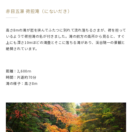
赤目五瀑 荷担滝（にないだき）
高さ8mの滝が岩を挟んでふたつに別れて流れ落ちるさまが、荷を担って
いるようで荷担滝の名が付きました。滝の前方の高所から見ると、すぐ
上にも深さ10mほどの滝壺とそこに落ちる滝があり、渓谷随一の景観と
絶賛されています。
距離：2,600ｍ
時間：片道約70分
滝の様子：高さ8m