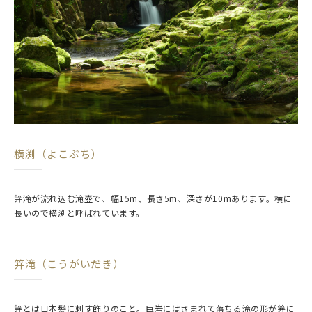
横渕（よこぶち）
笄滝が流れ込む滝壺で、幅15m、長さ5m、深さが10mあります。横に
長いので横渕と呼ばれています。
笄滝（こうがいだき）
笄とは日本髪に刺す飾りのこと。巨岩にはさまれて落ちる滝の形が笄に