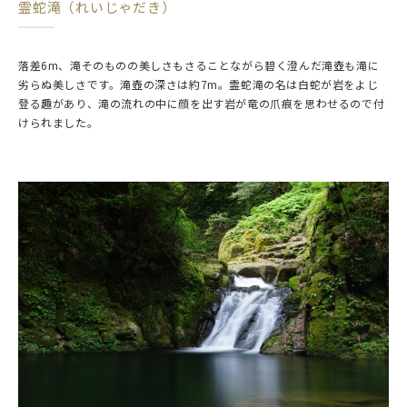
霊蛇滝（れいじゃだき）
落差6m、滝そのものの美しさもさることながら碧く澄んだ滝壺も滝に
劣らぬ美しさです。滝壺の深さは約7m。霊蛇滝の名は白蛇が岩をよじ
登る趣があり、滝の流れの中に顔を出す岩が竜の爪痕を思わせるので付
けられました。