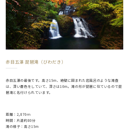
赤目五瀑 琵琶滝（びわだき）
赤目五瀑の最後です。高さ15m、絶壁に囲まれた岩風呂のような滝壺
は、深い蒼色をしていて、深さは10m。滝の形が琵琶に似ているので琵
琶滝と名付けられています。
距離：2,870ｍ
時間：片道約80分
滝の様子：高さ15m