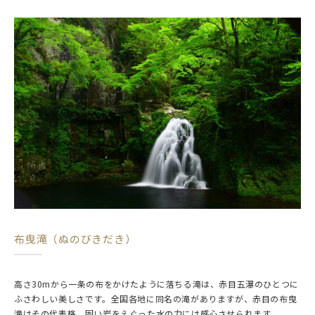
布曳滝（ぬのびきだき）
高さ30mから一条の布をかけたように落ちる滝は、赤目五瀑のひとつに
ふさわしい美しさです。全国各地に同名の滝がありますが、赤目の布曳
滝はその代表格。固い岩をえぐった水の力には感心させられます。