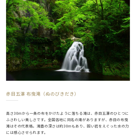
赤目五瀑 布曳滝（ぬのびきだき）
高さ30mから一条の布をかけたように落ちる滝は、赤目五瀑のひとつに
ふさわしい美しさです。全国各地に同名の滝がありますが、赤目の布曳
滝はその代表格。滝壺の深さは約30mもあり、固い岩をえぐった水の力
には感心させられます。